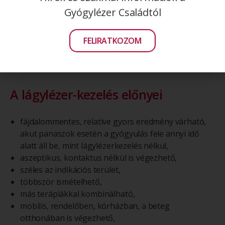
Gyógylézer Családtól
FELIRATKOZOM
A lágylézer-kezelés előnyei
fájdalommentes, relatíve gyors eredmény várható,
akut panaszok esetén a gyógyulás fele annyi idő
alatt áll be, mint lágylézerkezelés nélkül,
aszeptikus, kontaktus nélkül is végezhető,
széles az indikációs terület,
többször ismételhető,
más terápiákkal kombinálható,
mobilis, rendelőben, kórházban, a beteg
otthonában is végezhető,