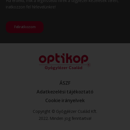
Ha érdekli, mik a legfrissebb hírek a lágylézer-kezelések terén,
iratkozzon fel hírlevelünkre!
Feliratkozom
ÁSZF
Adatkezelési tájékoztató
Cookie irányelvek
Copyright © Gyógylézer Család Kft.
2022. Minden jog fenntartva!