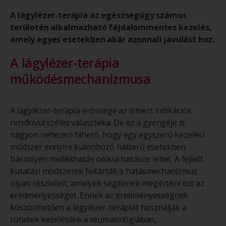
A lágylézer-terápia az egészségügy számos
területén alkalmazható fájdalommentes kezelés,
amely egyes esetekben akár azonnali javulást hoz.
A lágylézer-terápia
működésmechanizmusa
A lágylézer-terápia erőssége az ismert indikációk
rendkívül széles választéka. De ez a gyengéje is:
nagyon nehezen hihető, hogy egy egyszerű kezelési
módszer ennyire különböző hátterű esetekben
bármilyen mellékhatás nélkül hatásos lehet. A fejlett
kutatási módszerek feltárták a hatásmechanizmus
olyan részleteit, amelyek segítenek megérteni ezt az
eredményességet. Ennek az eredményességnek
köszönhetően a lágylézer-terápiát használják a
tünetek kezelésére a reumatológiában,