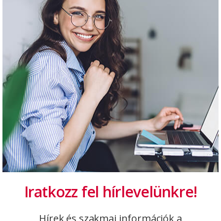
Klinikai hatások
fájdalomcsillapítás
sebgyógyulás gyorsítása
akut és krónikus gyulladások csökkentése
ödéma csökkentése
idegsejt regeneráció/idegstimuláció
izomfeszülés csökkentése
izomgörcs oldása
Iratkozz fel hírlevelünkre!
Hírek és szakmai információk a