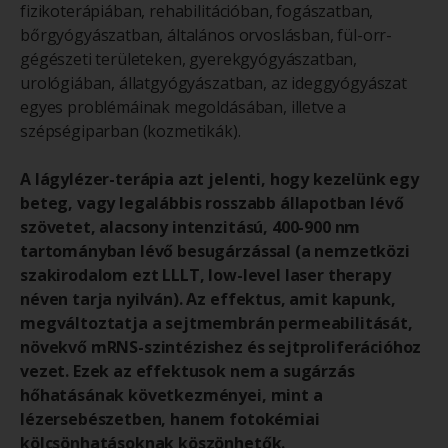
fizikoterápiában, rehabilitációban, fogászatban,
bőrgyógyászatban, általános orvoslásban, fül-orr-
gégészeti területeken, gyerekgyógyászatban,
urológiában, állatgyógyászatban, az ideggyógyászat
egyes problémáinak megoldásában, illetve a
szépségiparban (kozmetikák).
A lágylézer-terápia azt jelenti, hogy kezelünk egy
beteg, vagy legalábbis rosszabb állapotban lévő
szövetet, alacsony intenzitású, 400-900 nm
tartományban lévő besugárzással (a nemzetközi
szakirodalom ezt LLLT, low-level laser therapy
néven tarja nyilván). Az effektus, amit kapunk,
megváltoztatja a sejtmembrán permeabilitását,
növekvő mRNS-szintézishez és sejtproliferációhoz
vezet. Ezek az effektusok nem a sugárzás
hőhatásának következményei, mint a
lézersebészetben, hanem fotokémiai
kölcsönhatásoknak köszönhetők.