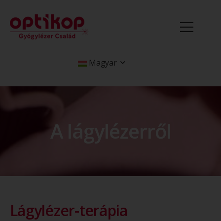
Magyar
A lágylézerről
Lágylézer-terápia