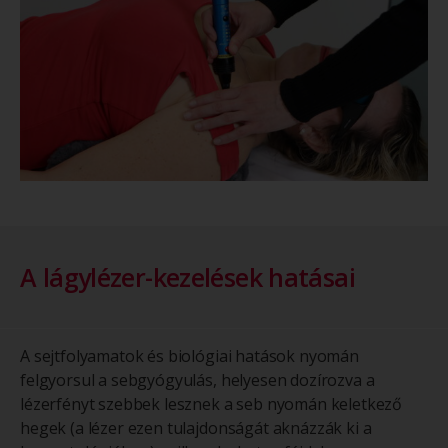
A lágylézer-kezelések hatásai
A sejtfolyamatok és biológiai hatások nyomán
felgyorsul a sebgyógyulás, helyesen dozírozva a
lézerfényt szebbek lesznek a seb nyomán keletkező
hegek (a lézer ezen tulajdonságát aknázzák ki a