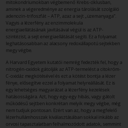
mitokondriumokban végbemenő Krebs-ciklusban,
aminek a végeredménye az energia tárolását szolgáló
adenozin-trifoszfát – ATP, azaz a sejt „üzemanyaga”.
Vagyis a lézerfény az enzimmolekula
energiaellátásának javításával végül is az ATP-
szintézist, a sejt energiaellátását segíti. Ez a folyamat
leghatásosabban az alacsony redoxállapotú sejtekben
megy végbe.
A Harvard Egyetem kutatói nemrég fedezték fel, hogy a
nitrogén-oxidok gátolják az ATP-termelést a citokróm-
C-oxidáz megkötésével és ezt a kötést bontja a lézer
fénye, elősegítve ezzel a folyamat helyreállását. Ez is
egy lehetséges magyarázat a lézerfény kezelések
hatásosságára. Azt, hogy egy-egy hibás, vagy gátolt
működésű sejtben konkrétan melyik megy végbe, még
nem tudjuk pontosan. Ezért van az, hogy a megfelelő
lézerhullámhosszak kiválasztásában sokkal inkább az
orvosi tapasztalatban felhalmozódott adatok, semmint