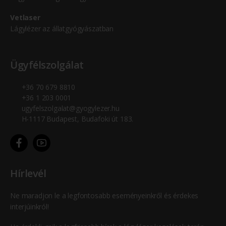
Vetlaser
Lágylézer az állatgyógyászatban
Ügyfélszolgálat
+36 70 679 8810
+36 1 203 0001
ugyfelszolgalat@gyogylezer.hu
H-1117 Budapest, Budafoki út 183.
Hírlevél
Ne maradjon le a legfontosabb eseményeinkről és érdekes
interjúinkról!