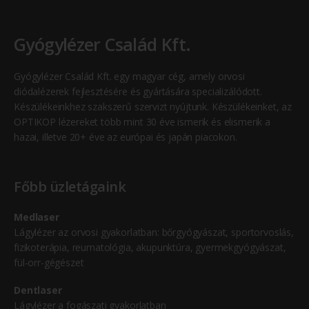
Gyógylézer Család Kft.
Gyógylézer Család Kft. egy magyar cég, amely orvosi
diódalézerek fejlesztésére és gyártására specializálódott.
Készülékeinkhez szakszerű szervizt nyújtunk. Készülékeinket, az
OPTIKOP lézereket több mint 30 éve ismerik és elismerik a
hazai, illetve 20+ éve az európai és japán piacokon.
Főbb üzletágaink
Medlaser
Lágylézer az orvosi gyakorlatban: bőrgyógyászat, sportorvoslás,
fizikoterápia, reumatológia, akupunktúra, gyermekgyógyászat,
fül-orr-gégészet
Dentlaser
Lágylézer a fogászati gyakorlatban