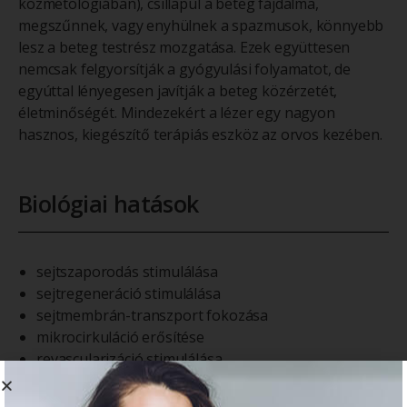
kozmetológiában), csillapul a beteg fájdalma,
megszűnnek, vagy enyhülnek a spazmusok, könnyebb
lesz a beteg testrész mozgatása. Ezek együttesen
nemcsak felgyorsítják a gyógyulási folyamatot, de
egyúttal lényegesen javítják a beteg közérzetét,
életminőségét. Mindezekért a lézer egy nagyon
hasznos, kiegészítő terápiás eszköz az orvos kezében.
Biológiai hatások
sejtszaporodás stimulálása
sejtregeneráció stimulálása
sejtmembrán-transzport fokozása
mikrocirkuláció erősítése
revascularizáció stimulálása
immunrendszer stimulálása