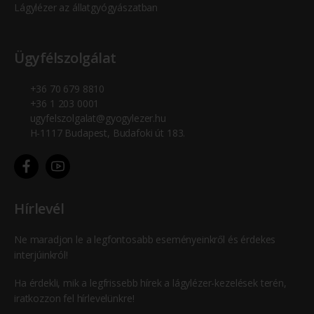
Lágylézer az állatgyógyászatban
Ügyfélszolgálat
+36 70 679 8810
+36 1 203 0001
ugyfelszolgalat@gyogylezer.hu
H-1117 Budapest, Budafoki út 183.
Hírlevél
Ne maradjon le a legfontosabb eseményeinkről és érdekes
interjúinkról!
Ha érdekli, mik a legfrissebb hírek a lágylézer-kezelések terén,
iratkozzon fel hírlevelünkre!