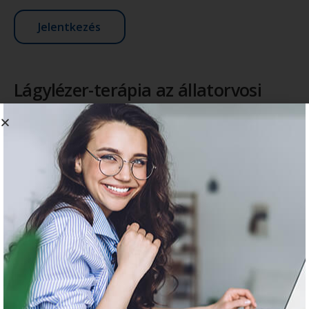
Jelentkezés
Lágylézer-terápia az állatorvosi
gyakorlatban
Továbbképzési pont
16
Helyszín:
Szervezés alatt
Időpont:
Szervezés alatt
Jelentkezési határidő:
Szervezés alatt
A továbbképzés díja:
Szervezés alatt
Akiknek ajánljuk:
Szervezés alatt