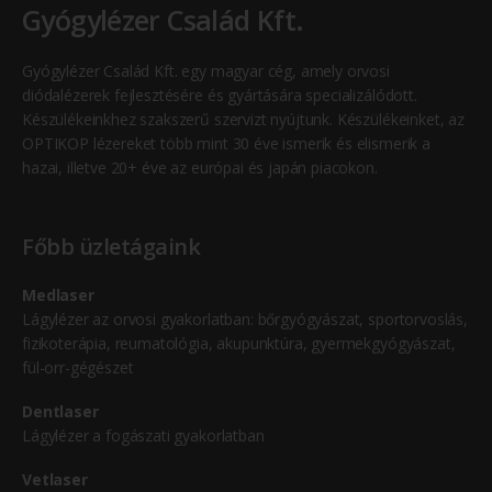
Gyógylézer Család Kft.
Gyógylézer Család Kft. egy magyar cég, amely orvosi
diódalézerek fejlesztésére és gyártására specializálódott.
Készülékeinkhez szakszerű szervizt nyújtunk. Készülékeinket, az
OPTIKOP lézereket több mint 30 éve ismerik és elismerik a
hazai, illetve 20+ éve az európai és japán piacokon.
Főbb üzletágaink
Medlaser
Lágylézer az orvosi gyakorlatban: bőrgyógyászat, sportorvoslás,
fizikoterápia, reumatológia, akupunktúra, gyermekgyógyászat,
fül-orr-gégészet
Dentlaser
Lágylézer a fogászati gyakorlatban
Vetlaser