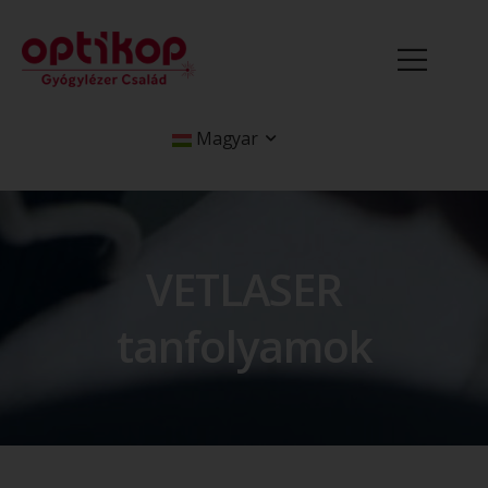
Magyar
VETLASER
tanfolyamok