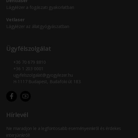
Dentlaser
Lágylézer a fogászati gyakorlatban
Vetlaser
Lágylézer az állatgyógyászatban
Ügyfélszolgálat
+36 70 679 8810
+36 1 203 0001
ugyfelszolgalat@gyogylezer.hu
H-1117 Budapest, Budafoki út 183.
Hírlevél
Ne maradjon le a legfontosabb eseményeinkről és érdekes
interjúinkról!