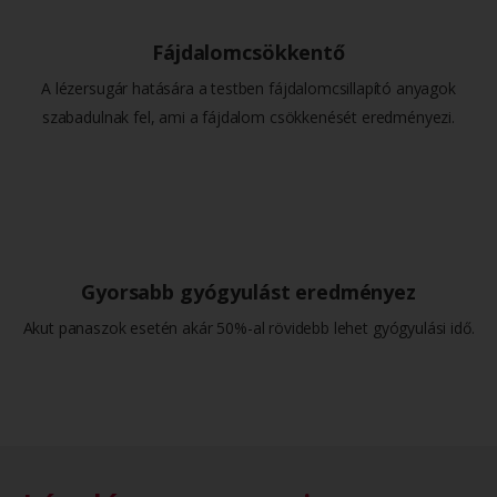
Fájdalomcsökkentő
A lézersugár hatására a testben fájdalomcsillapító anyagok
szabadulnak fel, ami a fájdalom csökkenését eredményezi.
Gyorsabb gyógyulást eredményez
Akut panaszok esetén akár 50%-al rövidebb lehet gyógyulási idő.