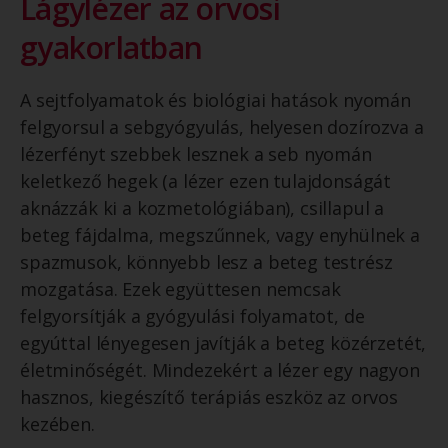
Lágylézer az orvosi
gyakorlatban
A sejtfolyamatok és biológiai hatások nyomán
felgyorsul a sebgyógyulás, helyesen dozírozva a
lézerfényt szebbek lesznek a seb nyomán
keletkező hegek (a lézer ezen tulajdonságát
aknázzák ki a kozmetológiában), csillapul a
beteg fájdalma, megszűnnek, vagy enyhülnek a
spazmusok, könnyebb lesz a beteg testrész
mozgatása. Ezek együttesen nemcsak
felgyorsítják a gyógyulási folyamatot, de
egyúttal lényegesen javítják a beteg közérzetét,
életminőségét. Mindezekért a lézer egy nagyon
hasznos, kiegészítő terápiás eszköz az orvos
kezében.