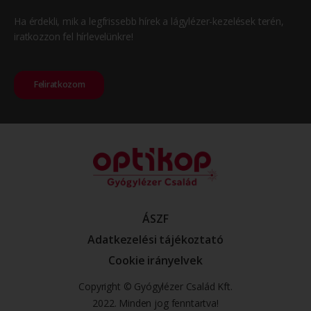
Ha érdekli, mik a legfrissebb hírek a lágylézer-kezelések terén,
iratkozzon fel hírlevelünkre!
Feliratkozom
ÁSZF
Adatkezelési tájékoztató
Cookie irányelvek
Copyright © Gyógylézer Család Kft.
2022. Minden jog fenntartva!