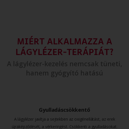
MIÉRT ALKALMAZZA A
LÁGYLÉZER-TERÁPIÁT?
A lágylézer-kezelés nemcsak tüneti,
hanem gyógyító hatású
Gyulladáscsökkentő
A lágylézer javítja a sejtekben az oxigénellátást, az erek
újraképződését, a vérkeringést. Csökkenti a gyulladásokat.