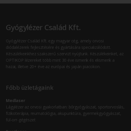
Gyógylézer Család Kft.
Gyógylézer Család Kft. egy magyar cég, amely orvosi
diódalézerek fejlesztésére és gyártására specializálódott.
Készülékeinkhez szakszerű szervizt nyújtunk. Készülékeinket, az
OPTIKOP lézereket több mint 30 éve ismerik és elismerik a
hazai, illetve 20+ éve az európai és japán piacokon.
Főbb üzletágaink
Medlaser
Lágylézer az orvosi gyakorlatban: bőrgyógyászat, sportorvoslás,
fizikoterápia, reumatológia, akupunktúra, gyermekgyógyászat,
fül-orr-gégészet