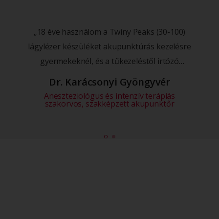
„18 éve használom a Twiny Peaks (30-100)
lágylézer készüléket akupunktúrás kezelésre
gyermekeknél, és a tűkezeléstől irtózó
felnőtteknél egyaránt. Használatának
Dr. Karácsonyi Gyöngyvér
előnyei: fájdalmatlan, a szervezet számára
Aneszteziológus és intenzív terápiás
szakorvos, szakképzett akupunktőr
nem ártalmas, hatása rövid időn belül
érzékelhető, nincs mellékhatása, a kezelés
ambulanter végezhető."