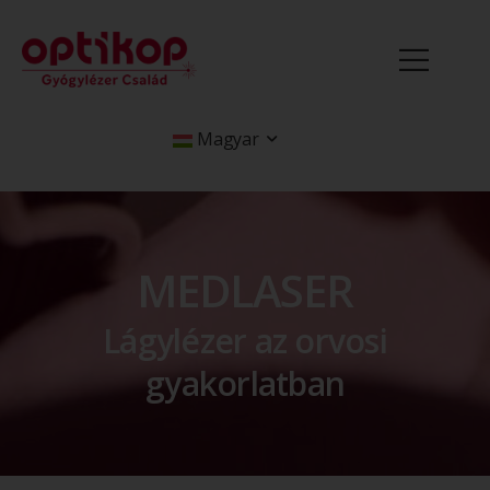
Magyar
MEDLASER
Lágylézer az orvosi
gyakorlatban