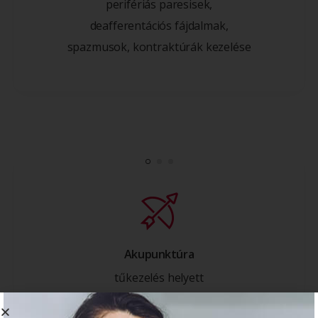
perifériás paresisek,
deafferentációs fájdalmak,
spazmusok, kontraktúrák kezelése
Akupunktúra
tűkezelés helyett
az akupunktúrás pont ingerlése