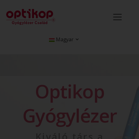
Magyar
Optikop
Gyógylézer
Kiváló társ a