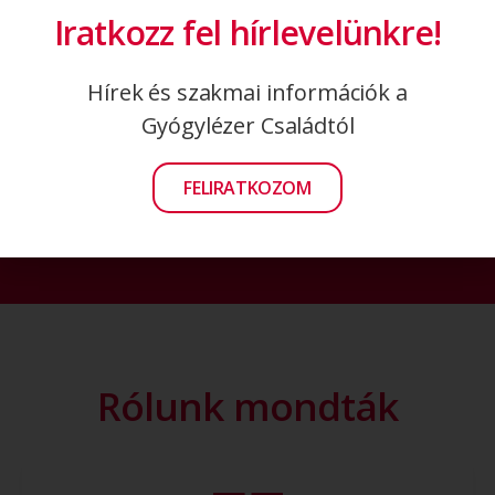
Iratkozz fel hírlevelünkre!
érdekes interjúinkról!
Hírek és szakmai információk a
Ha érdekli, mik a legfrissebb hírek a
Gyógylézer Családtól
lágylézer-kezelések terén, iratkozzon
fel hírlevelünkre!
FELIRATKOZOM
Rólunk mondták