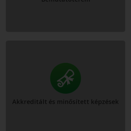
A Gyógylézer Család kiemelten fontosnak tartja, hogy a
lézerkészülékekkel együtt az eredményes kezeléshez szükséges
szaktudást is átadhassa Vevőinek. Ezért akkreditált tanfolyamokkal
állunk rendelkezésükre.
Bővebben
Akkreditált és minősített képzések