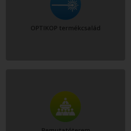
Kínálatunk az egyszerűbb és ezáltal olcsóbb kézi készülékektől
kezdve (OPTIKOP Basic) a komplett, akár sebészeti
beavatkozásokra is alkalmas lézer-kezelőrendszerekig (OPTIKOP
TriCombiLaser) terjed.
Bővebben
OPTIKOP termékcsalád
Az OPTIKOP lézerek iránt érdeklődőket a hét minden napján
örömmel várjuk ügyfélszolgálatunkon nyitvatartási időben (8:00-
16:00 között), ahol lehetőség van készülékeink megtekintésére,
kipróbálására.
Bővebben
Bemutatóterem