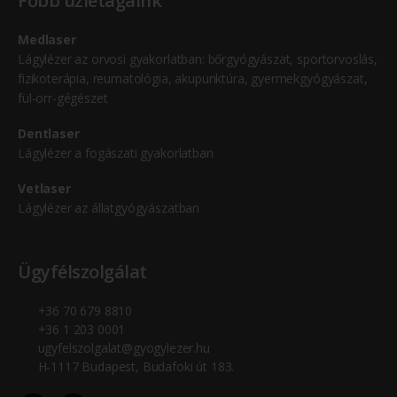
Főbb üzletágaink
Medlaser
Lágylézer az orvosi gyakorlatban: bőrgyógyászat, sportorvoslás,
fizikoterápia, reumatológia, akupunktúra, gyermekgyógyászat,
fül-orr-gégészet
Dentlaser
Lágylézer a fogászati gyakorlatban
Vetlaser
Lágylézer az állatgyógyászatban
Ügyfélszolgálat
+36 70 679 8810
+36 1 203 0001
ugyfelszolgalat@gyogylezer.hu
H-1117 Budapest, Budafoki út 183.