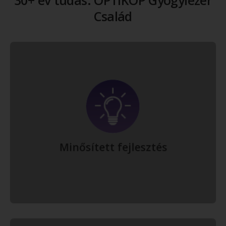
Család
Fejlesztéseink során a felhasználói igényeket és nagy
tapasztalattal rendelkező orvosi támogatói csapatunktól érkező
visszajelzéseket építjük bele készülékeinkbe, felhasználva az
elérhető innovatív technológiákat és alapozva cégünk bő 30 éves
tapasztalatára.
Bővebben
Minősített fejlesztés