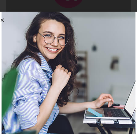
készülékek szervizbe juttatása az ügyfeleink feladata.
Bővebben
Szerviz
Ne maradjon le a
legfontosabb
eseményeinkről és