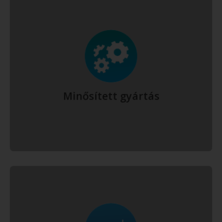
A Gyógylézer Család gyártási és fejlesztési folyamata az ISO 13485,
egészségügyi minőségbiztosítási szabvány keretei között folyik,
ami biztosítja az egyenletes, minden részletében ellenőrzött
gyártási minőséget, az esetleges hibák gyors, ellenőrzött javítását.
Bővebben
Minősített gyártás