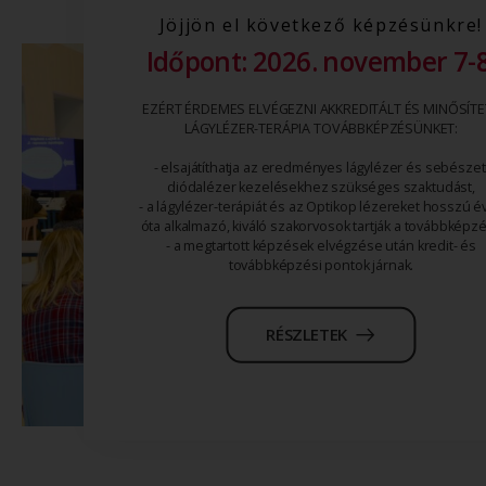
Jöjjön el következő képzésünkre!​
Időpont: 2026. november 7-8
EZÉRT ÉRDEMES ELVÉGEZNI AKKREDITÁLT ÉS MINŐSÍTE
LÁGYLÉZER-TERÁPIA TOVÁBBKÉPZÉSÜNKET:
- elsajátíthatja az eredményes lágylézer és sebészet
diódalézer kezelésekhez szükséges szaktudást,
- a lágylézer-terápiát és az Optikop lézereket hosszú é
óta alkalmazó, kiváló szakorvosok tartják a továbbképzé
- a megtartott képzések elvégzése után kredit- és
továbbképzési pontok járnak.
RÉSZLETEK