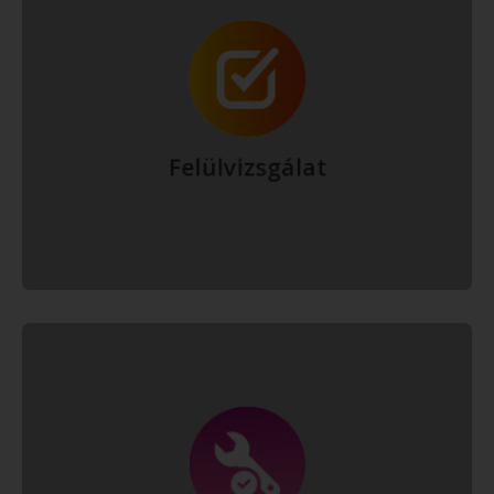
A készülékeket – a hatályos szabályozás szerint – kétévente
felhatalmazott vizsgáló-szervezettel felül kell vizsgáltatni. A
Gyógylézer Család ezen a téren is a rendelkezésére áll.
Bővebben
Felülvizsgálat
A készülékekre a Gyógylézer Család Kft. 24 havi teljes körű
garanciát vállal, kivéve az akkumulátorokat és elemeket, melyekre
nincs garancia. A készülékek javítását telephelyünkön végezzük, a