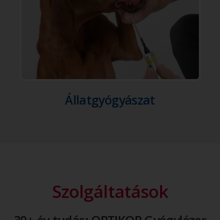
Állatgyógyászat
Szolgáltatások
30+ év tudás: OPTIKOP Gyógylézer