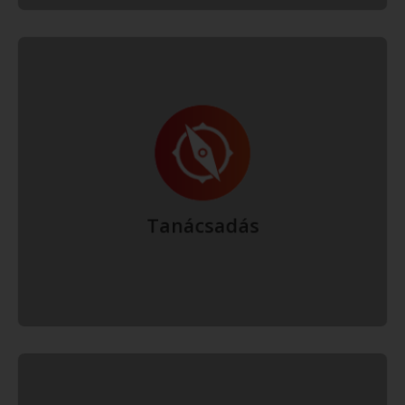
Mi nem egyszerűen eladni szeretünk, hanem megoldást nyújtani a
felmerült igényekre. Ezért először kérdezünk, hogy megértsük,
leendő felhasználónknak mire is van szüksége, és segítünk a
választásban.
Bővebben
Tanácsadás