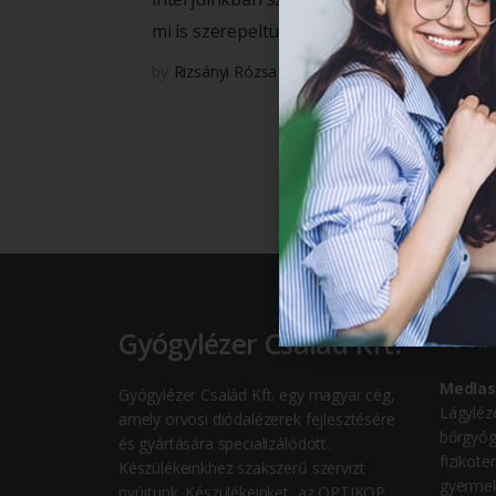
mi is szerepeltünk a médiában.
by
Rizsányi Rózsa
Gyógylézer Család Kft.
Főbb 
Medlas
Gyógylézer Család Kft. egy magyar cég,
Lágyléze
amely orvosi diódalézerek fejlesztésére
bőrgyóg
és gyártására specializálódott.
fizikote
Készülékeinkhez szakszerű szervizt
gyermek
nyújtunk. Készülékeinket, az OPTIKOP