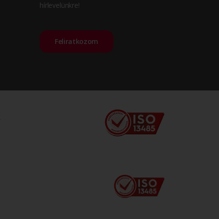
hírlevelünkre!
Feliratkozom
k
!