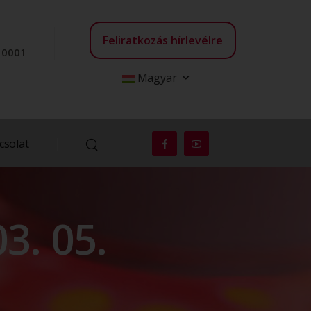
Feliratkozás hírlevélre
3 0001
Magyar
csolat
3. 05.