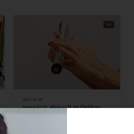
Hír
2024. 03. 05.
Innováció: elkészült az Optikop
lágylézer-masszázsfej
Örömmel jelentjük, hogy felhasználóink
igényeire reagálva elkészítettük