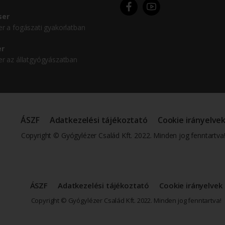
ser
er a fogászati gyakorlatban
er
er az állatgyógyászatban
ÁSZF
Adatkezelési tájékoztató
Cookie irányelve
Copyright © Gyógylézer Család Kft. 2022. Minden jog fenntartva
ÁSZF
Adatkezelési tájékoztató
Cookie irányelvek
Copyright © Gyógylézer Család Kft. 2022. Minden jog fenntartva!