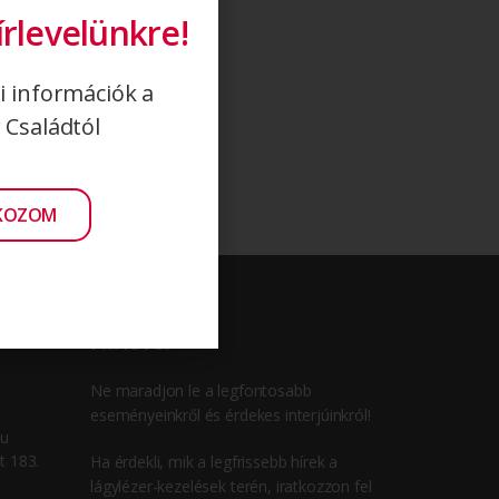
írlevelünkre!
i információk a
 Családtól
TKOZOM
Hírlevél
Ne maradjon le a legfontosabb
eseményeinkről és érdekes interjúinkról!
hu
t 183.
Ha érdekli, mik a legfrissebb hírek a
lágylézer-kezelések terén, iratkozzon fel