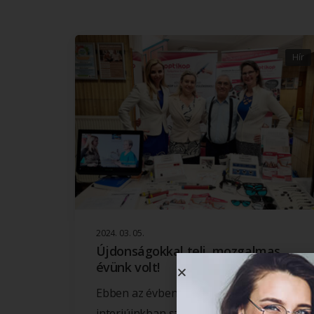
Hír
2024. 03. 05.
Újdonságokkal teli, mozgalmas
évünk volt!
Ebben az évben nem csak mi kérdeztük
interjúinkban szakértő partnereinket,