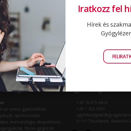
Iratkozz fel h
legújabb optikai feltétünket.
by
Rizsányi Rózsa
Hírek és szakma
Gyógylézer
FELIRA
üzletágaink
Ügyfélszolgálat
er
+36 70 679 8810
+36 1 203 0001
r az orvosi gyakorlatban:
ugyfelszolgalat@gyogylezer.
yászat, sportorvoslás,
H-1117 Budapest, Budafoki ú
rápia, reumatológia, akupunktúra,
gyógyászat, fül-orr-gégészet