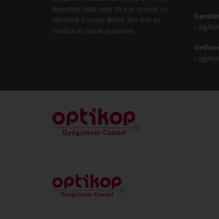
lézereket több mint 30 éve ismerik és
Dentla
elismerik a hazai, illetve 20+ éve az
Lágyléz
európai és japán piacokon.
Vetlas
Lágyléz