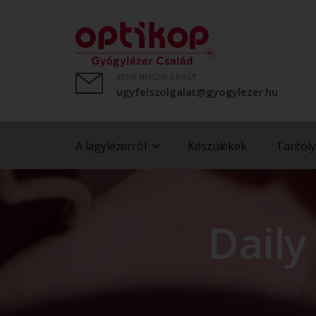
ÍRJON NEKÜNK E-MAILT!
ugyfelszolgalat@gyogylezer.hu
A lágylézerről
Készülékek
Tanfol
Daily