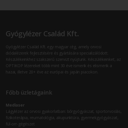
Gyógylézer Család Kft.
Gyógylézer Család Kft. egy magyar cég, amely orvosi
diódalézerek fejlesztésére és gyártására specializálódott.
Készülékeinkhez szakszerű szervizt nyújtunk. Készülékeinket, az
OPTIKOP lézereket több mint 30 éve ismerik és elismerik a
hazai, illetve 20+ éve az európai és japán piacokon.
Főbb üzletágaink
Medlaser
Lágylézer az orvosi gyakorlatban: bőrgyógyászat, sportorvoslás,
fizikoterápia, reumatológia, akupunktúra, gyermekgyógyászat,
fül-orr-gégészet