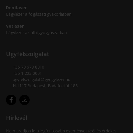
Dentlaser
Lágylézer a fogászati gyakorlatban
Vetlaser
Lágylézer az állatgyógyászatban
Ügyfélszolgálat
+36 70 679 8810
+36 1 203 0001
ugyfelszolgalat@gyogylezer.hu
H-1117 Budapest, Budafoki út 183.
Hírlevél
Ne maradjon le a legfontosabb eseményeinkről és érdekes