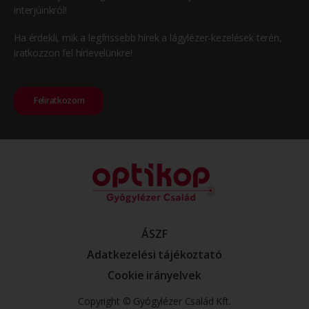
interjúinkról!
Ha érdekli, mik a legfrissebb hírek a lágylézer-kezelések terén,
iratkozzon fel hírlevelünkre!
Feliratkozom
ÁSZF
Adatkezelési tájékoztató
Cookie irányelvek
Copyright © Gyógylézer Család Kft.