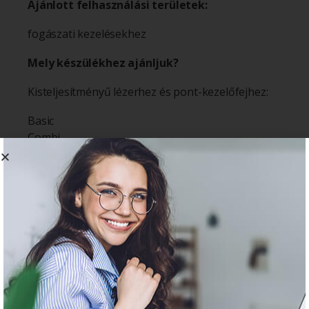
Ajánlott felhasználási területek:
fogászati kezelésekhez
Mely készülékhez ajánljuk?
Kisteljesítményű lézerhez és pont-kezelőfejhez:
Basic
Combi
Combi 5G
Physio Classic
További ajánlott termékeink