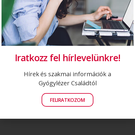
IPL védőszemüveg arckezeléshez
Bemért kombinált védőszemüveg
Optikop LS-07
Optikop Basic – piros
Iratkozz fel hírlevelünkre!
Hírek és szakmai információk a
Gyógylézer Családtól
FELIRATKOZOM