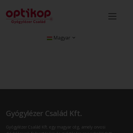
Magyar
Gyógylézer Család Kft.
Gyógylézer Család Kft. egy magyar cég, amely orvosi