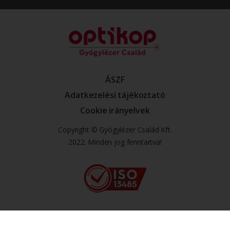
ÁSZF
Adatkezelési tájékoztató
Cookie irányelvek
Copyright © Gyógylézer Család Kft.
2022. Minden jog fenntartva!
English
(
Angol
)
Magyar