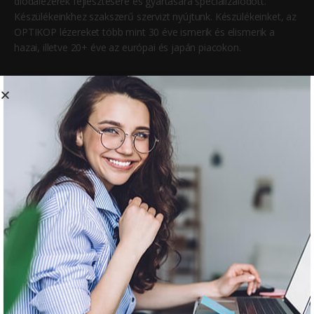
diódalézerek fejlesztésére és gyártására specializálódott.
Készülékeinkhez szakszerű szervizt nyújtunk. Készülékeinket, az
OPTIKOP lézereket több mint 30 éve ismerik és elismerik a
hazai, illetve 20+ éve az európai és japán piacokon.
Főbb üzletágaink
Medlaser
Lágylézer az orvosi gyakorlatban: bőrgyógyászat, sportorvoslás,
fizikoterápia, reumatológia, akupunktúra, gyermekgyógyászat,
fül-orr-gégészet
Dentlaser
Lágylézer a fogászati gyakorlatban
Vetlaser
Lágylézer az állatgyógyászatban
Ügyfélszolgálat