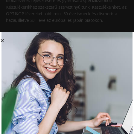
diódalézerek fejlesztésére és gyártására specializálódott.
Készülékeinkhez szakszerű szervizt nyújtunk. Készülékeinket, az
OPTIKOP lézereket több mint 30 éve ismerik és elismerik a
hazai, illetve 20+ éve az európai és japán piacokon.
Főbb üzletágaink
Medlaser
Lágylézer az orvosi gyakorlatban: bőrgyógyászat, sportorvoslás,
fizikoterápia, reumatológia, akupunktúra, gyermekgyógyászat,
fül-orr-gégészet
Dentlaser
Lágylézer a fogászati gyakorlatban
Vetlaser
Lágylézer az állatgyógyászatban
Ügyfélszolgálat