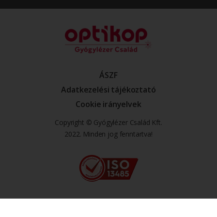
ÁSZF
Adatkezelési tájékoztató
Cookie irányelvek
Copyright © Gyógylézer Család Kft.
2022. Minden jog fenntartva!
English
(
Angol
)
Magyar