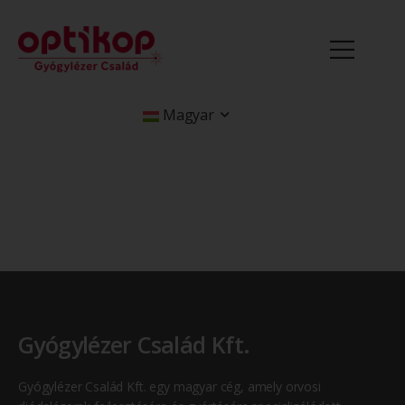
Magyar
Gyógylézer Család Kft.
Gyógylézer Család Kft. egy magyar cég, amely orvosi