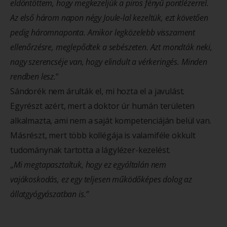
eldöntöttem, hogy megkezeljük a piros fényű pontlézerrel.
Az első három napon négy Joule-lal kezeltük, ezt követően
pedig háromnaponta. Amikor legközelebb visszament
ellenőrzésre, meglepődtek a sebészeten. Azt mondták neki,
nagy szerencséje van, hogy elindult a vérkeringés. Minden
rendben lesz.
”
Sándorék nem árulták el, mi hozta el a javulást.
Egyrészt azért, mert a doktor úr humán területen
alkalmazta, ami nem a saját kompetenciáján belül van.
Másrészt, mert több kollégája is valamiféle okkult
tudománynak tartotta a lágylézer-kezelést.
„
Mi megtapasztaltuk, hogy ez egyáltalán nem
vajákoskodás, ez egy teljesen működőképes dolog az
állatgyógyászatban is.”