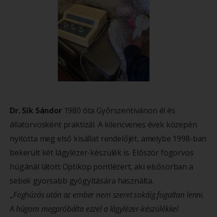
Dr. Sík Sándor
1980 óta Győrszentivánon él és
állatorvosként praktizál. A kilencvenes évek közepén
nyitotta meg első kisállat rendelőjét, amelybe 1998-ban
bekerült két lágylézer-készülék is. Először fogorvos
húgánál látott Optikop pontlézert, aki elsősorban a
sebek gyorsabb gyógyítására használta.
„
Foghúzás után az ember nem szeret sokáig fogatlan lenni.
A húgom megpróbálta ezzel a lágylézer-készülékkel