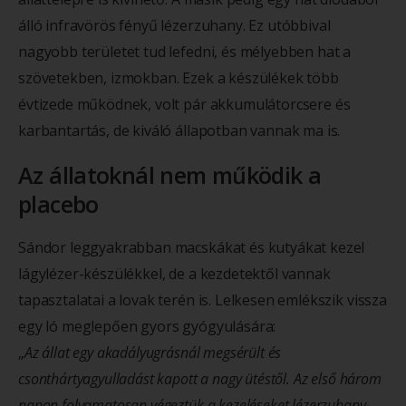
álló infravörös fényű lézerzuhany. Ez utóbbival
nagyobb területet tud lefedni, és mélyebben hat a
szövetekben, izmokban. Ezek a készülékek több
évtizede működnek, volt pár akkumulátorcsere és
karbantartás, de kiváló állapotban vannak ma is.
Az állatoknál nem működik a
placebo
Sándor leggyakrabban macskákat és kutyákat kezel
lágylézer-készülékkel, de a kezdetektől vannak
tapasztalatai a lovak terén is. Lelkesen emlékszik vissza
egy ló meglepően gyors gyógyulására:
„
Az állat egy akadályugrásnál megsérült és
csonthártyagyulladást kapott a nagy ütéstől. Az első három
napon folyamatosan végeztük a kezeléseket lézerzuhany-