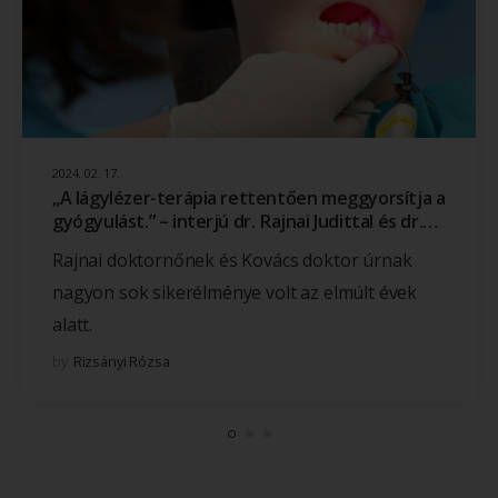
2024. 02. 17.
„A lágylézer-terápia rettentően meggyorsítja a
gyógyulást.” – interjú dr. Rajnai Judittal és dr.
Kovács Sándorral
Rajnai doktornőnek és Kovács doktor úrnak
nagyon sok sikerélménye volt az elmúlt évek
alatt.
by
Rizsányi Rózsa