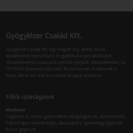
Gyógylézer Család Kft.
Gyógylézer Család Kft. egy magyar cég, amely orvosi
diódalézerek fejlesztésére és gyártására specializálódott.
Készülékeinkhez szakszerű szervizt nyújtunk. Készülékeinket, az
OPTIKOP lézereket több mint 30 éve ismerik és elismerik a
hazai, illetve 20+ éve az európai és japán piacokon.
Főbb üzletágaink
Medlaser
Lágylézer az orvosi gyakorlatban: bőrgyógyászat, sportorvoslás,
fizikoterápia, reumatológia, akupunktúra, gyermekgyógyászat,
fül-orr-gégészet