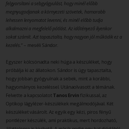
felgyorsítani a sebgyógyulást, hogy minél előbb
megnyugodjanak a környezeti szövetek, hamarabb
lehessen lenyomatot levenni, és minél előbb tudja
alkalmazni a megfelelő pótlást. Az időtényező ilyenkor
sokat számít. Azt tapasztalta, hogy nagyon jól működik ez a
kezelés.
” – meséli Sándor.
Egyszer kölcsönadta neki húga a készüléket, hogy
próbálja ki az állatokon. Sándor is úgy tapasztalta,
hogy jobban gyógyulnak a sebek, mint a korábbi,
hagyományos kezeléssel. Utánaolvasott a témának.
Felvette a kapcsolatot
Tanos Ervin
fizikussal, az
Optikop lágylézer-készülékek megálmodójával. Két
készüléket vásárolt. Az egyik egy kézi, piros fényű
pontlézer készülék, ami praktikus, mert hordozható,
állattelepre is kivihető. A másik pedig egy hat diódából