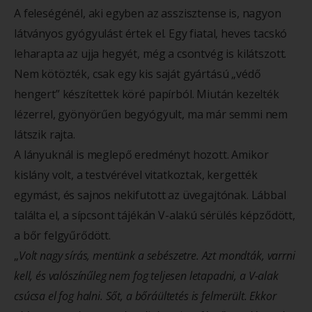
A feleségénél, aki egyben az asszisztense is, nagyon
látványos gyógyulást értek el. Egy fiatal, heves tacskó
leharapta az ujja hegyét, még a csontvég is kilátszott.
Nem kötözték, csak egy kis saját gyártású „védő
hengert” készítettek köré papírból. Miután kezelték
lézerrel, gyönyörűen begyógyult, ma már semmi nem
látszik rajta.
A lányuknál is meglepő eredményt hozott. Amikor
kislány volt, a testvérével vitatkoztak, kergették
egymást, és sajnos nekifutott az üvegajtónak. Lábbal
találta el, a sípcsont tájékán V-alakú sérülés képződött,
a bőr felgyűrődött.
„
Volt nagy sírás, mentünk a sebészetre. Azt mondták, varrni
kell, és valószínűleg nem fog teljesen letapadni, a V-alak
csúcsa el fog halni. Sőt, a bőráültetés is felmerült. Ekkor