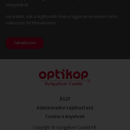
interjúinkról!
Ha érdekli, mik a legfrissebb hírek a lágylézer-kezelések terén,
iratkozzon fel hírlevelünkre!
Feliratkozom
ÁSZF
Adatkezelési tájékoztató
Cookie irányelvek
Copyright © Gyógylézer Család Kft.