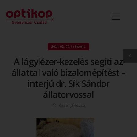
2024. 02. 05.
in
Interjú
A lágylézer-kezelés segíti az
állattal való bizalomépítést –
interjú dr. Sík Sándor
állatorvossal
Rizsányi Rózsa