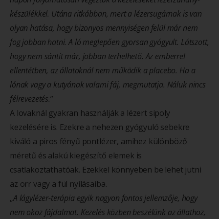
készülékkel. Utána ritkábban, mert a lézersugárnak is van
olyan hatása, hogy bizonyos mennyiségen felül már nem
fog jobban hatni. A ló meglepően gyorsan gyógyult. Látszott,
hogy nem sántít már, jobban terhelhető. Az emberrel
ellentétben, az állatoknál nem működik a placebo. Ha a
lónak vagy a kutyának valami fáj, megmutatja. Náluk nincs
félrevezetés.
”
A lovaknál gyakran használják a lézert sipoly
kezelésére is. Ezekre a nehezen gyógyuló sebekre
kiváló a piros fényű pontlézer, amihez különböző
méretű és alakú kiegészítő elemek is
csatlakoztathatóak. Ezekkel könnyeben be lehet jutni
az orr vagy a fül nyílásaiba.
„
A lágylézer-terápia egyik nagyon fontos jellemzője, hogy
nem okoz fájdalmat. Kezelés közben beszélünk az állathoz,