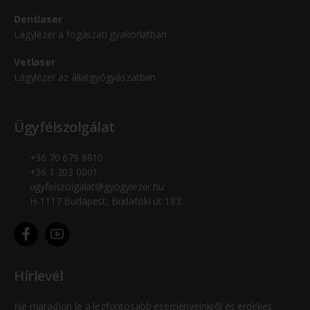
Dentlaser
Lágylézer a fogászati gyakorlatban
Vetlaser
Lágylézer az állatgyógyászatban
Ügyfélszolgálat
+36 70 679 8810
+36 1 203 0001
ugyfelszolgalat@gyogylezer.hu
H-1117 Budapest, Budafoki út 183.
Hírlevél
Ne maradjon le a legfontosabb eseményeinkről és érdekes