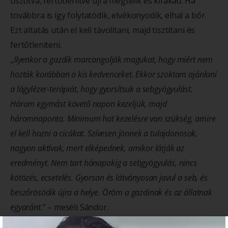
tisztítva, fertőtlenítve újra megtelik és kifakad. Ha
továbbra is így folytatódik, elvékonyodik, elhal a bőr.
Ezt altatás után el kell távolítani, majd tisztítani és
fertőtleníteni.
„
Ilyenkor a gazdik marcangolják magukat, hogy miért nem
hozták korábban a kis kedvenceket. Ekkor szoktam ajánlani
a lágylézer-terápiát, hogy gyorsítsuk a sebgyógyulást.
Három egymást követő napon kezeljük, majd
háromnaponta. Minimum hat kezelésre van szükség, amire
el kell hozni a cicákat. Szívesen jönnek a tulajdonosok,
nagyon aktívak, mert elképednek, amikor látják az
eredményt. Nem tart hónapokig a sebgyógyulás, nincs
kötözés, ecsetelés. Gyorsan és látványosan javul a seb, és
beszőrösödik újra a helye. Öröm a gazdinak és az állatnak
egyaránt.
” – meséli Sándor.