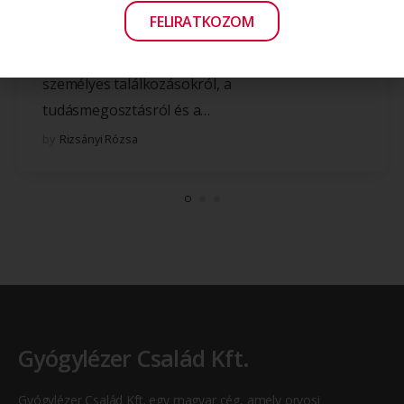
Mozgalmas évet zártunk: konferenciák és
FELIRATKOZOM
workshopok 2025-ben!
Az idei év a Gyógylézer Család Kft. számára a
személyes találkozásokról, a
tudásmegosztásról és a…
by
Rizsányi Rózsa
Gyógylézer Család Kft.
Gyógylézer Család Kft. egy magyar cég, amely orvosi