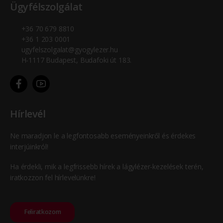
Ügyfélszolgálat
+36 70 679 8810
+36 1 203 0001
ugyfelszolgalat@gyogylezer.hu
H-1117 Budapest, Budafoki út 183.
Hírlevél
Ne maradjon le a legfontosabb eseményeinkről és érdekes
interjúinkról!
Ha érdekli, mik a legfrissebb hírek a lágylézer-kezelések terén,
iratkozzon fel hírlevelünkre!
Feliratkozom