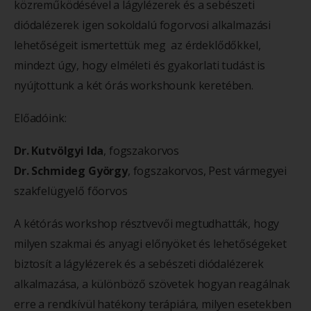
közreműködésével a lágylézerek és a sebészeti
diódalézerek igen sokoldalú fogorvosi alkalmazási
lehetőségeit ismertettük meg az érdeklődőkkel,
mindezt úgy, hogy elméleti és gyakorlati tudást is
nyújtottunk a két órás workshounk keretében.
Előadóink:
Dr. Kutvölgyi Ida
, fogszakorvos
Dr. Schmideg György
, fogszakorvos, Pest vármegyei
szakfelügyelő főorvos
A kétórás workshop résztvevői megtudhatták, hogy
milyen szakmai és anyagi előnyöket és lehetőségeket
biztosít a lágylézerek és a sebészeti diódalézerek
alkalmazása, a különböző szövetek hogyan reagálnak
erre a rendkívül hatékony terápiára, milyen esetekben