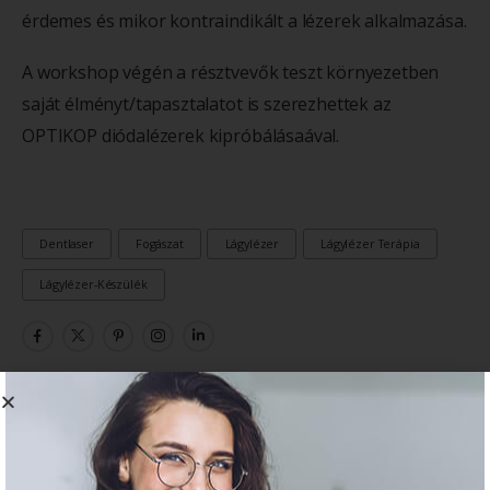
érdemes és mikor kontraindikált a lézerek alkalmazása.
A workshop végén a résztvevők teszt környezetben
saját élményt/tapasztalatot is szerezhettek az
OPTIKOP diódalézerek kipróbálásaával.
Dentlaser
Fogászat
Lágylézer
Lágylézer Terápia
Lágylézer-Készülék
Előző Bejegyzés
Következő Bejegyzés