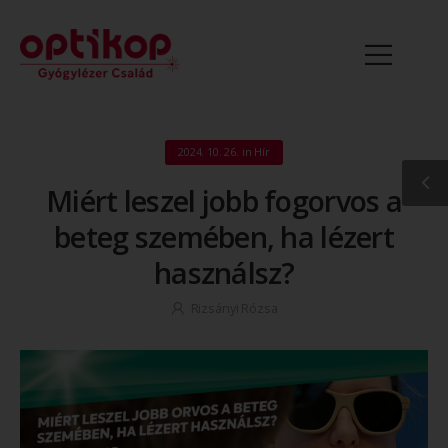
2024. 10. 26.
in
Hír
Miért leszel jobb fogorvos a
beteg szemében, ha lézert
használsz?
Rizsányi Rózsa