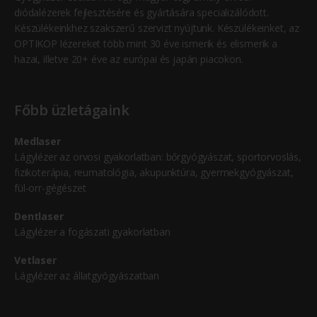
diódalézerek fejlesztésére és gyártására specializálódott.
Készülékeinkhez szakszerű szervizt nyújtunk. Készülékeinket, az
OPTIKOP lézereket több mint 30 éve ismerik és elismerik a
hazai, illetve 20+ éve az európai és japán piacokon.
Főbb üzletágaink
Medlaser
Lágylézer az orvosi gyakorlatban: bőrgyógyászat, sportorvoslás,
fizikoterápia, reumatológia, akupunktúra, gyermekgyógyászat,
fül-orr-gégészet
Dentlaser
Lágylézer a fogászati gyakorlatban
Vetlaser
Lágylézer az állatgyógyászatban