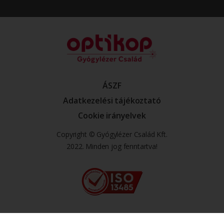
ÁSZF
Adatkezelési tájékoztató
Cookie irányelvek
Copyright © Gyógylézer Család Kft.
2022. Minden jog fenntartva!