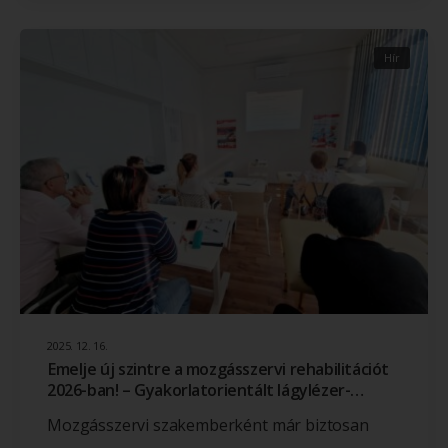
Hír
2025. 12. 16.
Emelje új szintre a mozgásszervi rehabilitációt
2026-ban! – Gyakorlatorientált lágylézer-
terápia workshopok a Gyógylézer Család Kft.-
Mozgásszervi szakemberként már biztosan
nél