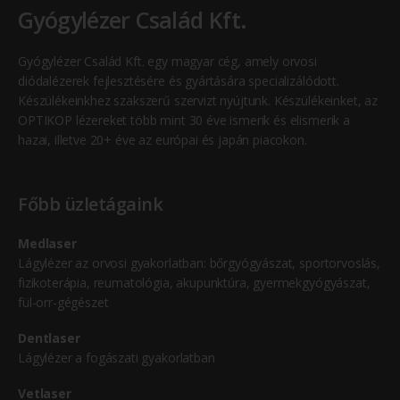
Gyógylézer Család Kft.
Gyógylézer Család Kft. egy magyar cég, amely orvosi
diódalézerek fejlesztésére és gyártására specializálódott.
Készülékeinkhez szakszerű szervizt nyújtunk. Készülékeinket, az
OPTIKOP lézereket több mint 30 éve ismerik és elismerik a
hazai, illetve 20+ éve az európai és japán piacokon.
Főbb üzletágaink
Medlaser
Lágylézer az orvosi gyakorlatban: bőrgyógyászat, sportorvoslás,
fizikoterápia, reumatológia, akupunktúra, gyermekgyógyászat,
fül-orr-gégészet
Dentlaser
Lágylézer a fogászati gyakorlatban
Vetlaser