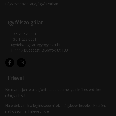
Lágylézer az állatgyógyászatban
Ügyfélszolgálat
+36 70 679 8810
+36 1 203 0001
ugyfelszolgalat@gyogylezer.hu
H-1117 Budapest, Budafoki út 183.
Hírlevél
Ne maradjon le a legfontosabb eseményeinkről és érdekes
interjúinkról!
Ha érdekli, mik a legfrissebb hírek a lágylézer-kezelések terén,
iratkozzon fel hírlevelünkre!