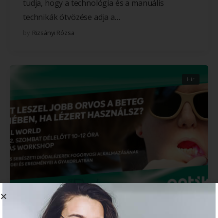
tudja, hogy a technológia és a manuális
technikák ötvözése adja a…
by
Rizsányi Rózsa
Hír