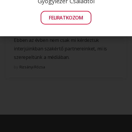
Gyógylézer Családtól
FELIRATKOZOM
2024. 03. 05.
Újdonságokkal teli, mozgalmas évünk volt!
Ebben az évben nem csak mi kérdeztük
interjúinkban szakértő partnereinket, mi is
szerepeltünk a médiában.
by
Rizsányi Rózsa