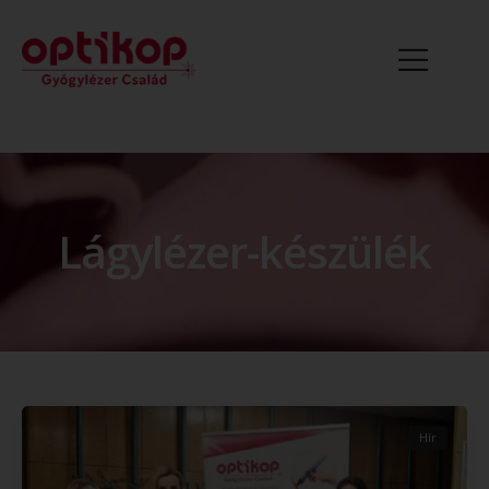
Lágylézer-készülék
Hír