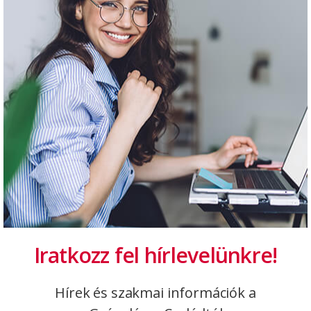
2024. 10. 26.
Miért leszel jobb fogorvos a beteg szemében,
ha lézert használsz?
Idén először kétórás workshop-ot is tartottunk
a Dental World-ön!
by
Rizsányi Rózsa
Hír
Iratkozz fel hírlevelünkre!
Hírek és szakmai információk a