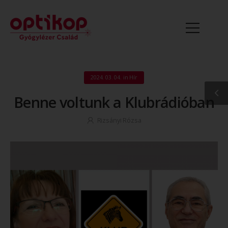
2024. 03. 04.
in
Hír
Benne voltunk a Klubrádióban
Rizsányi Rózsa