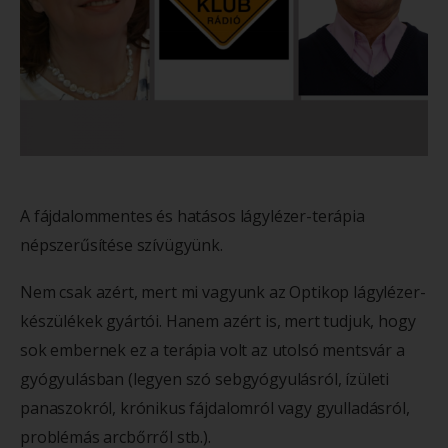
A fájdalommentes és hatásos lágylézer-terápia
népszerűsítése szívügyünk.
Nem csak azért, mert mi vagyunk az Optikop lágylézer-
készülékek gyártói. Hanem azért is, mert tudjuk, hogy
sok embernek ez a terápia volt az utolsó mentsvár a
gyógyulásban (legyen szó sebgyógyulásról, ízületi
panaszokról, krónikus fájdalomról vagy gyulladásról,
problémás arcbőrről stb.).