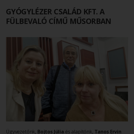
GYÓGYLÉZER CSALÁD KFT. A
FÜLBEVALÓ CÍMŰ MŰSORBAN
Ügyvezetőnk,
Bojtos Júlia
és alapítónk,
Tanos Ervin