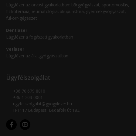
Lágylézer az orvosi gyakorlatban: bőrgyógyászat, sportorvoslás,
fizikoterápia, reumatológia, akupunktúra, gyermekgyógyászat,
fül-orr-gégészet
Dentlaser
Lágylézer a fogászati gyakorlatban
Vetlaser
Lágylézer az állatgyógyászatban
Ügyfélszolgálat
+36 70 679 8810
+36 1 203 0001
ugyfelszolgalat@gyogylezer.hu
H-1117 Budapest, Budafoki út 183.