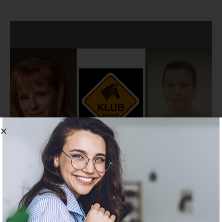
Május 23-án ügyvezetőnk,
Bojtos Júlia
és
dr.
Landauer Krisztina
, állatorvos a FÜLBEVALÓ című