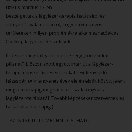
fizikus március 17-én.
beszélgettek a lágylézer-terápia hatásairól és
előnyeiről, valamint arról, hogy milyen orvosi
területeken, milyen problémákra alkalmazhatóak az
Optikop lágylézer-készülékek.
Érdemes meghallgatni, mert ez egy „történelmi
pillanat”! Először adott együtt interjút a lágylézer-
terápia népszerűsítéséért sokat tevékenykedő
házaspár. (A kilencvenes évek elején elsők között jelent
meg a mai napig meghatározó szakkönyvük a
lágylézer-terápiáról. Továbbképzéseket szerveznek és
tartanak a mai napig.)
– AZ INTERJÚ ITT MEGHALLGATHATÓ: