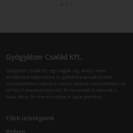
Gyógylézer Család Kft.
Gyógylézer Család Kft. egy magyar cég, amely orvosi
diódalézerek fejlesztésére és gyártására specializálódott.
Készülékeinkhez szakszerű szervizt nyújtunk. Készülékeinket, az
OPTIKOP lézereket több mint 30 éve ismerik és elismerik a
hazai, illetve 20+ éve az európai és japán piacokon.
Főbb üzletágaink
Medlaser