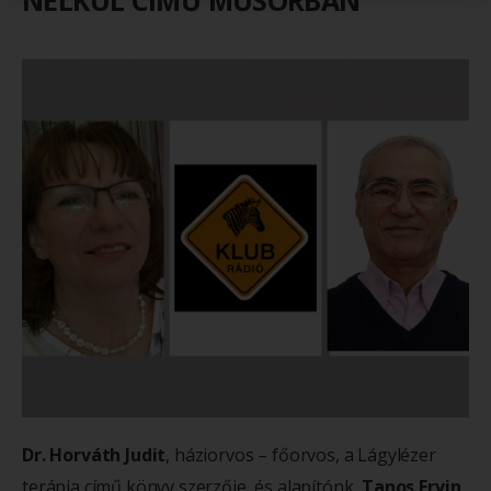
NÉLKÜL CÍMŰ MŰSORBAN
Dr. Horváth Judit
, háziorvos – főorvos, a Lágylézer
terápia című könyv szerzője, és alapítónk,
Tanos Ervin