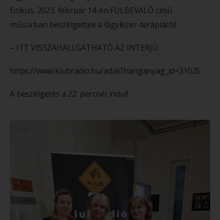
fizikus, 2023. február 14-én FÜLBEVALÓ című
műsorban beszélgettek a lágylézer-terápiáról.
– ITT VISSZAHALLGATHATÓ AZ INTERJÚ:
https://www.klubradio.hu/adas?hanganyag_id=31025
A beszélgetés a 22. percnél indul!